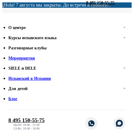
8 495 150-55-75
¡Hola! 7 августа мы закрыты. До встречи в субботу!
Перезвоните мне
О центре
Курсы испанского языка
Разговорные клубы
Мероприятия
SIELE и DELE
Испанский в Испании
Для детей
Блог
8 495 150-55-75
Пн-Пт: 10:00 - 21:00
Сб-Вс: 10:00 - 18:00